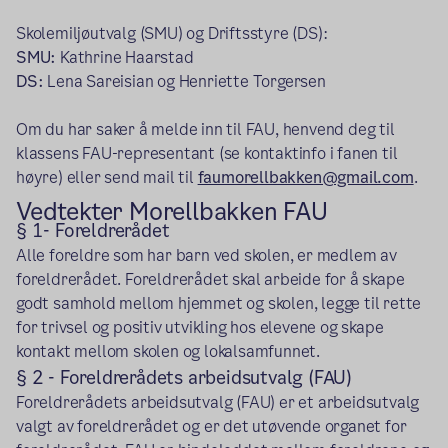
Skolemiljøutvalg (SMU) og Driftsstyre (DS):
SMU:
Kathrine Haarstad
DS:
Lena Sareisian og Henriette Torgersen
Om du har saker å melde inn til FAU, henvend deg til
klassens FAU-representant (se kontaktinfo i fanen til
høyre) eller send mail til
faumorellbakken@gmail.com
.
Vedtekter Morellbakken FAU
§ 1- Foreldrerådet
Alle foreldre som har barn ved skolen, er medlem av
foreldrerådet. Foreldrerådet skal arbeide for å skape
godt samhold mellom hjemmet og skolen, legge til rette
for trivsel og positiv utvikling hos elevene og skape
kontakt mellom skolen og lokalsamfunnet.
§ 2 - Foreldrerådets arbeidsutvalg (FAU)
Foreldrerådets arbeidsutvalg (FAU) er et arbeidsutvalg
valgt av foreldrerådet og er det utøvende organet for