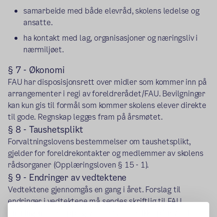
samarbeide med både elevråd, skolens ledelse og
ansatte.
ha kontakt med lag, organisasjoner og næringsliv i
nærmiljøet.
§ 7 - Økonomi
FAU har disposisjonsrett over midler som kommer inn på
arrangementer i regi av foreldrerådet/FAU. Bevilgninger
kan kun gis til formål som kommer skolens elever direkte
til gode. Regnskap legges fram på årsmøtet.
§ 8 - Taushetsplikt
Forvaltningslovens bestemmelser om taushetsplikt,
gjelder for foreldrekontakter og medlemmer av skolens
rådsorganer (Opplæringsloven § 15 - 1).
§ 9 - Endringer av vedtektene
Vedtektene gjennomgås en gang i året. Forslag til
endringer i vedtektene må sendes skriftlig til FAU.
Endringene tas opp og vedtas/vedtas ikke på møte i