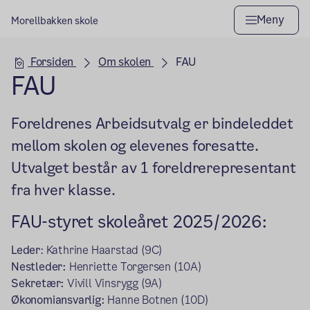
Meny
Morellbakken skole
Hovedseksjon
Forsiden
Om skolen
FAU
FAU
Foreldrenes Arbeidsutvalg er bindeleddet
mellom skolen og elevenes foresatte.
Utvalget består av 1 foreldrerepresentant
fra hver klasse.
FAU-styret skoleåret 2025/2026:
Leder
: Kathrine Haarstad (9C)
Nestleder:
Henriette Torgersen (10A)
Sekretær:
Vivill Vinsrygg (9A)
Økonomiansvarlig:
Hanne Botnen (10D)