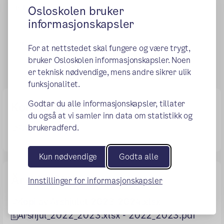
foreldrerådet.
Osloskolen bruker
informasjonskapsler
Publisert:
07.04.2015
Endret:
22.09.2025
For at nettstedet skal fungere og være trygt,
bruker Osloskolen informasjonskapsler. Noen
er teknisk nødvendige, mens andre sikrer ulik
funksjonalitet.
Godtar du alle informasjonskapsler, tillater
Kontaktliste FAU
du også at vi samler inn data om statistikk og
brukeradferd.
FAU 25-26.pdf
Kun nødvendige
Godta alle
Årshjul FAU
Innstillinger for informasjonskapsler
Kopi av Årshjulet 2023_2024.xlsx
Årshjul_2022_2023.xlsx - 2022_2023.pdf