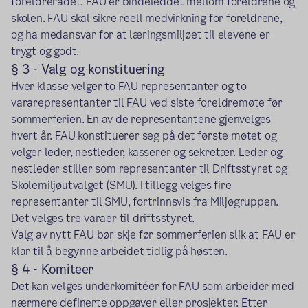
foreldrerådet. FAU er bindeleddet mellom foreldrene og
skolen. FAU skal sikre reell medvirkning for foreldrene,
og ha medansvar for at læringsmiljøet til elevene er
trygt og godt.
§ 3 - Valg og konstituering
Hver klasse velger to FAU representanter og to
vararepresentanter til FAU ved siste foreldremøte før
sommerferien. En av de representantene gjenvelges
hvert år. FAU konstituerer seg på det første møtet og
velger leder, nestleder, kasserer og sekretær. Leder og
nestleder stiller som representanter til Driftsstyret og
Skolemiljøutvalget (SMU). I tillegg velges fire
representanter til SMU, fortrinnsvis fra Miljøgruppen.
Det velges tre varaer til driftsstyret.
Valg av nytt FAU bør skje før sommerferien slik at FAU er
klar til å begynne arbeidet tidlig på høsten.
§ 4 - Komiteer
Det kan velges underkomitéer for FAU som arbeider med
nærmere definerte oppgaver eller prosjekter. Etter