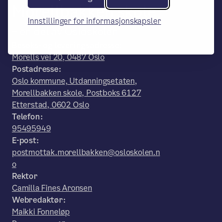
Morellbakken skole
Innstillinger for informasjonskapsler
– en del av Osloskolen
Besøks- og leveringsadresse:
Morells vei 20, 0487 Oslo
Postadresse:
Oslo kommune, Utdanningsetaten,
Morellbakken skole, Postboks 6127
Etterstad, 0602 Oslo
Telefon:
95495949
E-post:
postmottak.morellbakken@osloskolen.n
o
Rektor
Camilla Fines Aronsen
Webredaktør:
Maikki Fonneløp