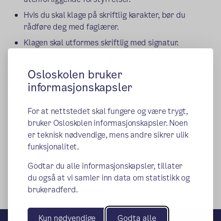
Hvis du skal klage på skriftlig karakter, bør du
rådføre deg med faglærer.
Klagen skal utformes skriftlig med signatur.
Mer informasjon om retten til å klage på karakter finner
Osloskolen bruker
du hos Statsforvalteren:
Klage på standpunkt |
informasjonskapsler
Statsforvalteren i Østfold, Buskerud, Oslo og Akershus
(ekstern lenke)
For at nettstedet skal fungere og være trygt,
bruker Osloskolen informasjonskapsler. Noen
er teknisk nødvendige, mens andre sikrer ulik
Publisert:
31.03.2016
Endret:
20.01.2026
funksjonalitet.
Godtar du alle informasjonskapsler, tillater
du også at vi samler inn data om statistikk og
brukeradferd.
Kun nødvendige
Godta alle