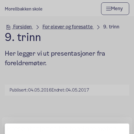
Meny
Morellbakken skole
Hovedseksjon
Forsiden
For elever og foresatte
9. trinn
9. trinn
Her legger vi ut presentasjoner fra
foreldremøter.
Publisert:
04.05.2016
Endret:
04.05.2017
Presentasjoner fra foreldremøter