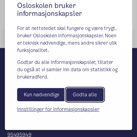
Osloskolen bruker
Foreldremøte 9.tr høst 2022.pdf
informasjonskapsler
Gode råd til tenåringsforeldre.pdf
For at nettstedet skal fungere og være trygt,
bruker Osloskolen informasjonskapsler. Noen
er teknisk nødvendige, mens andre sikrer ulik
funksjonalitet.
Morellbakken skole
Godtar du alle informasjonskapsler, tillater
du også at vi samler inn data om statistikk og
– en del av Osloskolen
brukeradferd.
Besøks- og leveringsadresse:
Morells vei 20, 0487 Oslo
Kun nødvendige
Godta alle
Postadresse:
Oslo kommune, Utdanningsetaten,
Innstillinger for informasjonskapsler
Morellbakken skole, Postboks 6127
Etterstad, 0602 Oslo
Telefon:
95495949